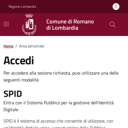
Vai ai contenuti
Vai al footer
Regione Lombardia
Comune di Romano
di Lombardia
Home
/
Area personale
Accedi
Per accedere alla sezione richiesta, puoi utilizzare una delle
seguenti modalità:
SPID
Entra con il Sistema Pubblico per la gestione dell'Identità
Digitale
SPID è il sistema di accesso che consente di utilizzare, con
un'identità digitale unica, i servizi online della Pubblica