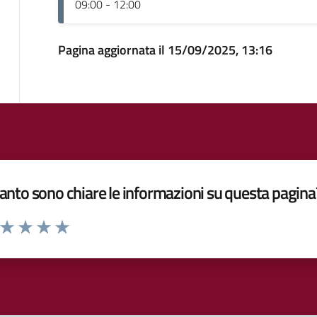
09:00 - 12:00
Pagina aggiornata il 15/09/2025, 13:16
nto sono chiare le informazioni su questa pagina
a da 1 a 5 stelle la pagina
ta 1 stelle su 5
Valuta 2 stelle su 5
Valuta 3 stelle su 5
Valuta 4 stelle su 5
Valuta 5 stelle su 5