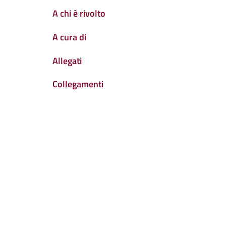
A chi è rivolto
A cura di
Allegati
Collegamenti