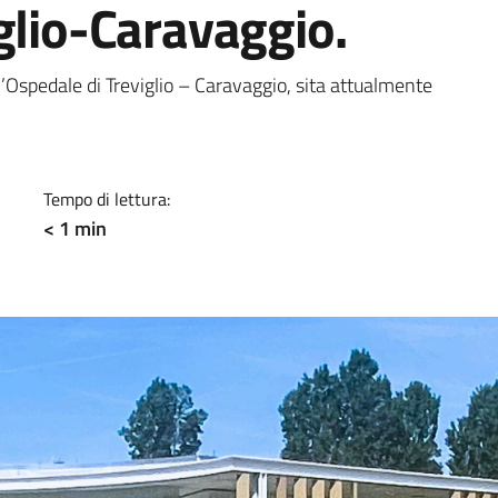
glio-Caravaggio.
a
ll’Ospedale di Treviglio – Caravaggio, sita attualmente
Tempo di lettura:
< 1 min