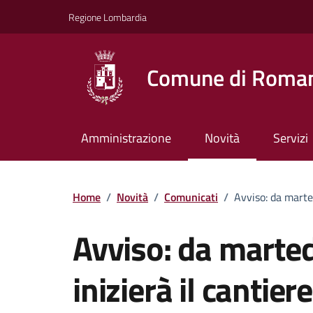
Vai ai contenuti
Vai al footer
Regione Lombardia
Comune di Roman
Amministrazione
Novità
Servizi
Home
/
Novità
/
Comunicati
/
Avviso: da marted
Avviso: da marted
inizierà il cantier