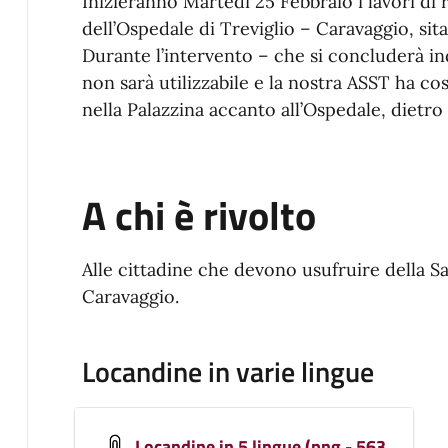
Inizieranno Martedì 25 Febbraio i lavori di r
dell’Ospedale di Treviglio – Caravaggio, sit
Durante l’intervento – che si concluderà in
non sarà utilizzabile e la nostra ASST ha così
nella Palazzina accanto all’Ospedale, dietro a
A chi è rivolto
Alle cittadine che devono usufruire della Sa
Caravaggio.
Locandine in varie lingue
Locandine in 5 lingue (png - 563