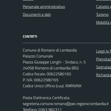
Personale amministrativo
Catasto e
Documenti e dati
Turismo
Mobilità 
CONTATTI
Comune di Romano di Lombardia
Leggi le
Palazzo Comunale
Prenota
Piazza Giuseppe Longhi - Sindaco, n. 5
Segnalazi
24058 Romano di Lombardia (BG)
Codice fiscale: 00622580165
Richiesta
P. IVA: 00622580165
Codice Unico Ufficio (cuu): XMRWNK
Posta Elettronica Certificata:
segreteria.comune.romano@pec.regione.lombardia.it
Telefono: 0363 982311