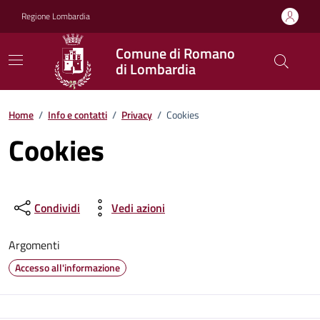
Vai ai contenuti
Vai al footer
Regione Lombardia
Comune di Romano
di Lombardia
Home
/
Info e contatti
/
Privacy
/
Cookies
Cookies
Condividi
Vedi azioni
Argomenti
Accesso all'informazione