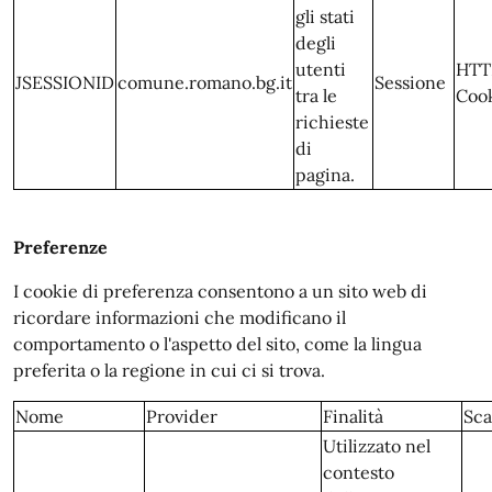
gli stati
degli
utenti
HTT
JSESSIONID
comune.romano.bg.it
Sessione
tra le
Coo
richieste
di
pagina.
Preferenze
I cookie di preferenza consentono a un sito web di
ricordare informazioni che modificano il
comportamento o l'aspetto del sito, come la lingua
preferita o la regione in cui ci si trova.
Nome
Provider
Finalità
Sc
Utilizzato nel
contesto