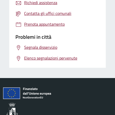
Richiedi assistenza
Contatta gli uffici comunali
Prenota appuntamento
Problemi in città
Segnala disservizio
Elenco segnalazioni pervenute