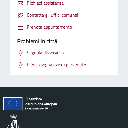
Richiedi assistenza
Contatta gli uffici comunali
Prenota appuntamento
Problemi in città
Segnala disservizio
Elenco segnalazioni pervenute