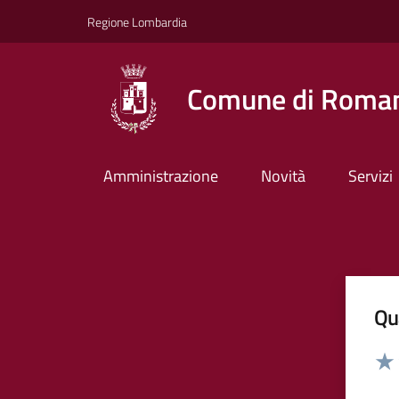
Vai ai contenuti
Vai al footer
Regione Lombardia
Comune di Roman
Amministrazione
Novità
Servizi
Qua
Valut
Valu