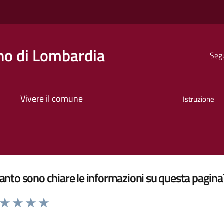
o di Lombardia
Segu
Vivere il comune
Istruzione
nto sono chiare le informazioni su questa pagina
a da 1 a 5 stelle la pagina
ta 1 stelle su 5
Valuta 2 stelle su 5
Valuta 3 stelle su 5
Valuta 4 stelle su 5
Valuta 5 stelle su 5