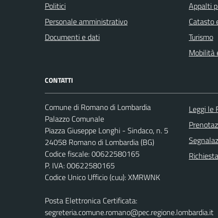
Politici
Appalti p
Personale amministrativo
Catasto e
Documenti e dati
Turismo
Mobilità 
CONTATTI
Comune di Romano di Lombardia
Leggi le
Palazzo Comunale
Prenota
Piazza Giuseppe Longhi - Sindaco, n. 5
Segnalazi
24058 Romano di Lombardia (BG)
Codice fiscale: 00622580165
Richiesta
P. IVA: 00622580165
Codice Unico Ufficio (cuu): XMRWNK
Posta Elettronica Certificata:
segreteria.comune.romano@pec.regione.lombardia.it