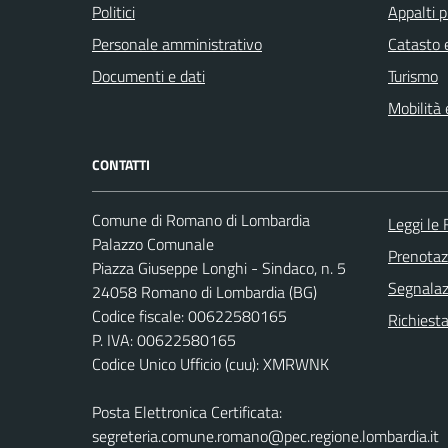
Politici
Appalti p
Personale amministrativo
Catasto e
Documenti e dati
Turismo
Mobilità 
CONTATTI
Comune di Romano di Lombardia
Leggi le
Palazzo Comunale
Prenota
Piazza Giuseppe Longhi - Sindaco, n. 5
Segnalazi
24058 Romano di Lombardia (BG)
Codice fiscale: 00622580165
Richiesta
P. IVA: 00622580165
Codice Unico Ufficio (cuu): XMRWNK
Posta Elettronica Certificata:
segreteria.comune.romano@pec.regione.lombardia.it