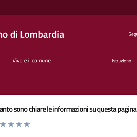
o di Lombardia
Segu
Vivere il comune
Istruzione
nto sono chiare le informazioni su questa pagina
a da 1 a 5 stelle la pagina
ta 1 stelle su 5
Valuta 2 stelle su 5
Valuta 3 stelle su 5
Valuta 4 stelle su 5
Valuta 5 stelle su 5