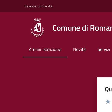
Vai ai contenuti
Vai al footer
Regione Lombardia
Comune di Roman
Amministrazione
Novità
Servizi
Qua
Valut
Valu