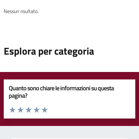
Nessun risultato.
Esplora per categoria
Quanto sono chiare le informazioni su questa
pagina?
Valuta da 1 a 5 stelle la pagina
Valuta 1 stelle su 5
Valuta 2 stelle su 5
Valuta 3 stelle su 5
Valuta 4 stelle su 5
Valuta 5 stelle su 5