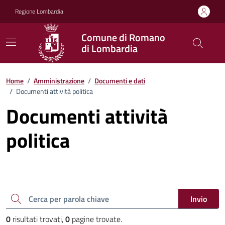
Vai ai contenuti
Vai al footer
Regione Lombardia
Comune di Romano
di Lombardia
Home
/
Amministrazione
/
Documenti e dati
/
Documenti attività politica
Documenti attività
politica
Cerca una parola chiave
Invio
0
risultati trovati,
0
pagine trovate.