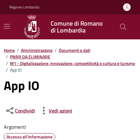
Vai ai contenuti
Vai al footer
Regione Lombardia
Comune di Romano
di Lombardia
Home
/
Amministrazione
/
Documenti e dati
/
PNRR DA ELIMINARE
/
M1 - Digitalizzazione, innovazione, competitività e cultura e turismo
/
App IO
App IO
Condividi
Vedi azioni
Argomenti
Accesso all'informazione