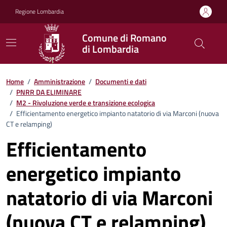
Vai ai contenuti
Vai al footer
Regione Lombardia
Comune di Romano
di Lombardia
Home
/
Amministrazione
/
Documenti e dati
/
PNRR DA ELIMINARE
/
M2 - Rivoluzione verde e transizione ecologica
/
Efficientamento energetico impianto natatorio di via Marconi (nuova
CT e relamping)
Efficientamento
energetico impianto
natatorio di via Marconi
(nuova CT e relamping)