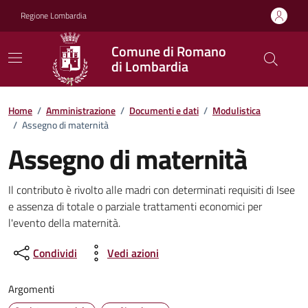
Vai ai contenuti
Vai al footer
Regione Lombardia
Comune di Romano
di Lombardia
Dettagli del documento
Home
/
Amministrazione
/
Documenti e dati
/
Modulistica
/
Assegno di maternità
Assegno di maternità
Il contributo è rivolto alle madri con determinati requisiti di Isee
e assenza di totale o parziale trattamenti economici per
l'evento della maternità.
Condividi
Vedi azioni
Argomenti