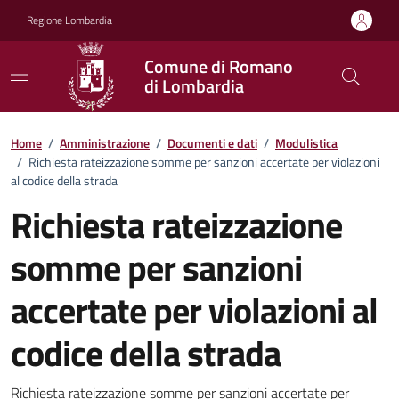
Vai ai contenuti
Vai al footer
Regione Lombardia
Comune di Romano
di Lombardia
Dettagli del documento
Home
/
Amministrazione
/
Documenti e dati
/
Modulistica
/
Richiesta rateizzazione somme per sanzioni accertate per violazioni
al codice della strada
Richiesta rateizzazione
somme per sanzioni
accertate per violazioni al
codice della strada
Richiesta rateizzazione somme per sanzioni accertate per