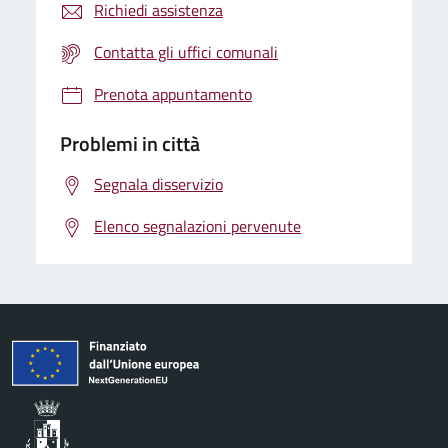
Richiedi assistenza
Contatta gli uffici comunali
Prenota appuntamento
Problemi in città
Segnala disservizio
Elenco segnalazioni pervenute