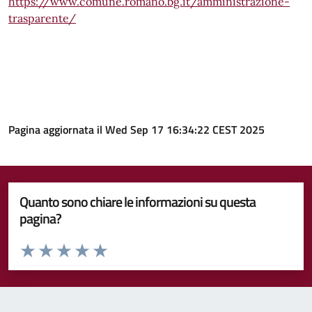
https://www.comune.romano.bg.it/amministrazione-
trasparente/
Pagina aggiornata il Wed Sep 17 16:34:22 CEST 2025
Quanto sono chiare le informazioni su questa
pagina?
Valuta da 1 a 5 stelle la pagina
Valuta 1 stelle su 5
Valuta 2 stelle su 5
Valuta 3 stelle su 5
Valuta 4 stelle su 5
Valuta 5 stelle su 5