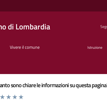
o di Lombardia
Segu
Vivere il comune
Istruzione
nto sono chiare le informazioni su questa pagina
a da 1 a 5 stelle la pagina
ta 1 stelle su 5
Valuta 2 stelle su 5
Valuta 3 stelle su 5
Valuta 4 stelle su 5
Valuta 5 stelle su 5