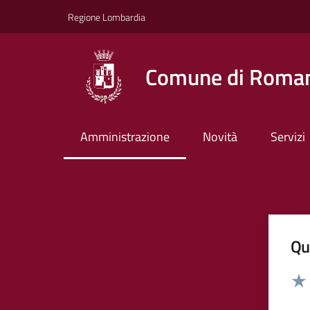
Vai ai contenuti
Vai al footer
Regione Lombardia
Comune di Roman
Amministrazione
Novità
Servizi
Qua
Valut
Valu