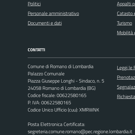
Politici
Appalti p
Personale amministrativo
Catasto e
Documenti e dati
Turismo
Mobilità 
CONTATTI
Comune di Romano di Lombardia
Leggi le
Palazzo Comunale
Prenota
Piazza Giuseppe Longhi - Sindaco, n. 5
Segnalazi
24058 Romano di Lombardia (BG)
Codice fiscale: 00622580165
Richiesta
P. IVA: 00622580165
Codice Unico Ufficio (cuu): XMRWNK
Posta Elettronica Certificata:
segreteria.comune.romano@pec.regione.lombardia.it