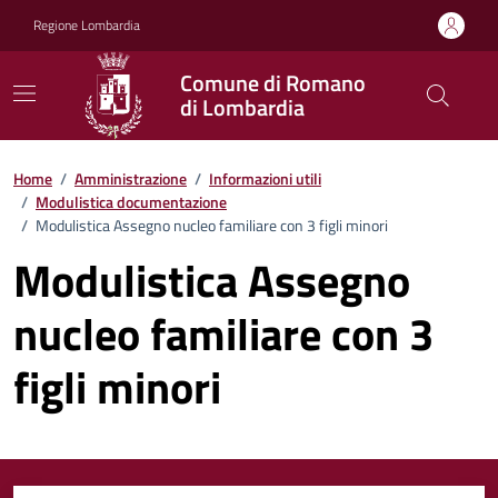
Vai ai contenuti
Vai al footer
Regione Lombardia
Comune di Romano
di Lombardia
Home
/
Amministrazione
/
Informazioni utili
/
Modulistica documentazione
/
Modulistica Assegno nucleo familiare con 3 figli minori
Modulistica Assegno
nucleo familiare con 3
figli minori