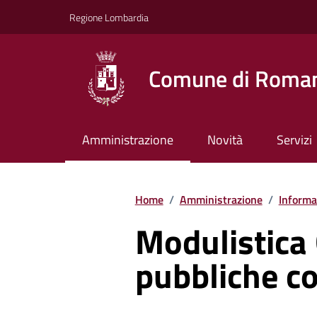
Vai ai contenuti
Vai al footer
Regione Lombardia
Comune di Roman
Amministrazione
Novità
Servizi
Home
/
Amministrazione
/
Informaz
Modulistica 
pubbliche c