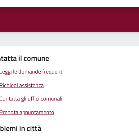
ta 1 stelle su 5
Valuta 2 stelle su 5
Valuta 3 stelle su 5
Valuta 4 stelle su 5
Valuta 5 stelle su 5
tatta il comune
Leggi le domande frequenti
Richiedi assistenza
Contatta gli uffici comunali
Prenota appuntamento
blemi in città