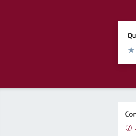
Qua
Valut
Valu
Con