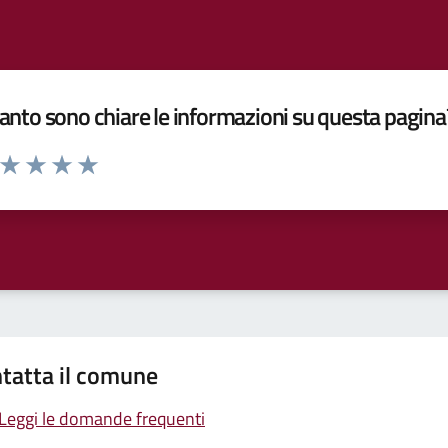
nto sono chiare le informazioni su questa pagina
a da 1 a 5 stelle la pagina
ta 1 stelle su 5
Valuta 2 stelle su 5
Valuta 3 stelle su 5
Valuta 4 stelle su 5
Valuta 5 stelle su 5
tatta il comune
Leggi le domande frequenti