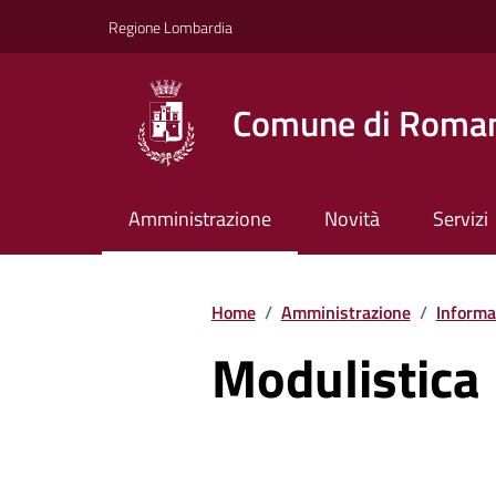
Vai ai contenuti
Vai al footer
Regione Lombardia
Comune di Roman
Amministrazione
Novità
Servizi
Home
/
Amministrazione
/
Informaz
Modulistica 