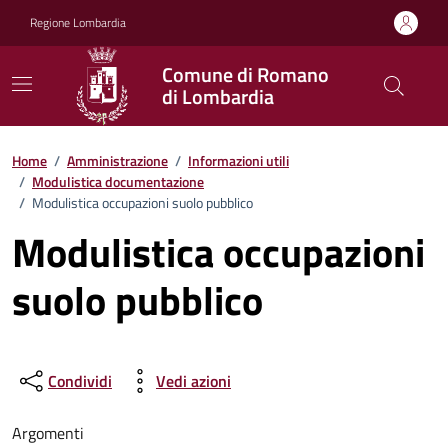
Vai ai contenuti
Vai al footer
Regione Lombardia
Comune di Romano
di Lombardia
Home
/
Amministrazione
/
Informazioni utili
/
Modulistica documentazione
/
Modulistica occupazioni suolo pubblico
Modulistica occupazioni
suolo pubblico
Condividi
Vedi azioni
Argomenti