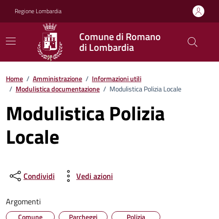
Vai ai contenuti
Vai al footer
Regione Lombardia
Comune di Romano
di Lombardia
Home
/
Amministrazione
/
Informazioni utili
/
Modulistica documentazione
/
Modulistica Polizia Locale
Modulistica Polizia
Locale
Condividi
Vedi azioni
Argomenti
Comune
Parcheggi
Polizia