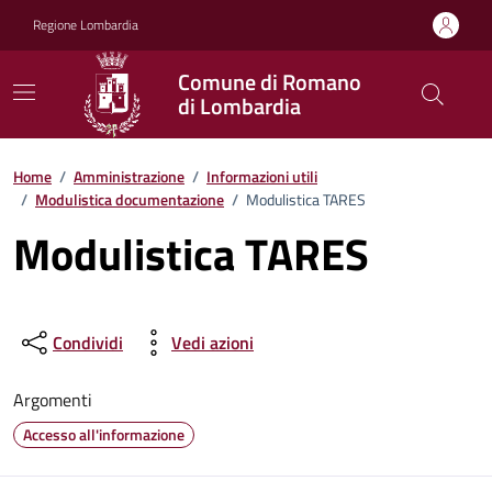
Vai ai contenuti
Vai al footer
Regione Lombardia
Comune di Romano
di Lombardia
Home
/
Amministrazione
/
Informazioni utili
/
Modulistica documentazione
/
Modulistica TARES
Modulistica TARES
Condividi
Vedi azioni
Argomenti
Accesso all'informazione