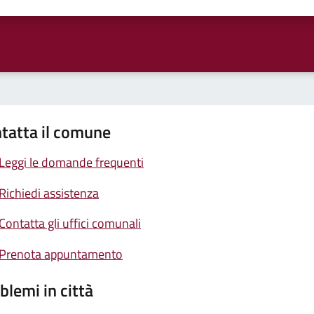
ta 1 stelle su 5
Valuta 2 stelle su 5
Valuta 3 stelle su 5
Valuta 4 stelle su 5
Valuta 5 stelle su 5
tatta il comune
Leggi le domande frequenti
Richiedi assistenza
Contatta gli uffici comunali
Prenota appuntamento
blemi in città