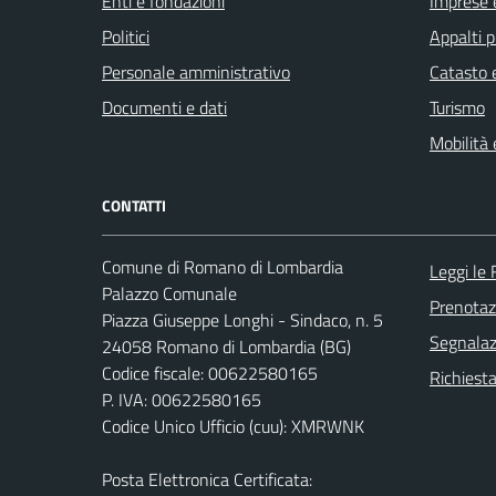
Enti e fondazioni
Imprese 
Politici
Appalti p
Personale amministrativo
Catasto e
Documenti e dati
Turismo
Mobilità 
CONTATTI
Comune di Romano di Lombardia
Leggi le
Palazzo Comunale
Prenota
Piazza Giuseppe Longhi - Sindaco, n. 5
Segnalazi
24058 Romano di Lombardia (BG)
Codice fiscale: 00622580165
Richiesta
P. IVA: 00622580165
Codice Unico Ufficio (cuu): XMRWNK
Posta Elettronica Certificata: