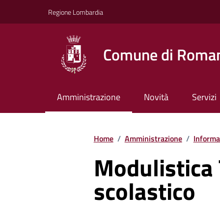
Vai ai contenuti
Vai al footer
Regione Lombardia
Comune di Roman
Amministrazione
Novità
Servizi
Home
/
Amministrazione
/
Informaz
Modulistica
scolastico