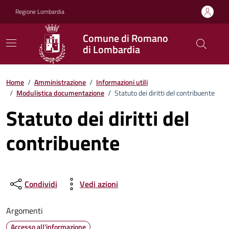
Vai ai contenuti
Vai al footer
Regione Lombardia
Comune di Romano
di Lombardia
Home
/
Amministrazione
/
Informazioni utili
/
Modulistica documentazione
/
Statuto dei diritti del contribuente
Statuto dei diritti del
contribuente
Condividi
Vedi azioni
Argomenti
Accesso all'informazione