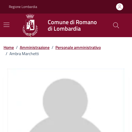
Vai ai contenuti
Vai al footer
Regione Lombardia
Comune di Romano
di Lombardia
Home
/
Amministrazione
/
Personale amministrativo
/
Ambra Marchetti