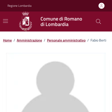
Vai ai contenuti
Vai al footer
Regione Lombardia
Comune di Romano
di Lombardia
Home
/
Amministrazione
/
Personale amministrativo
/
Fabio Berti