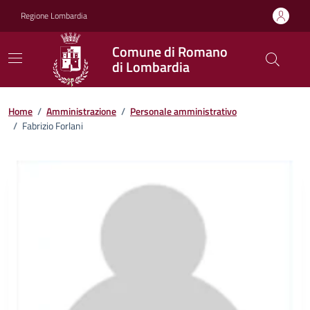
Vai ai contenuti
Vai al footer
Regione Lombardia
Comune di Romano
di Lombardia
Home
/
Amministrazione
/
Personale amministrativo
/
Fabrizio Forlani