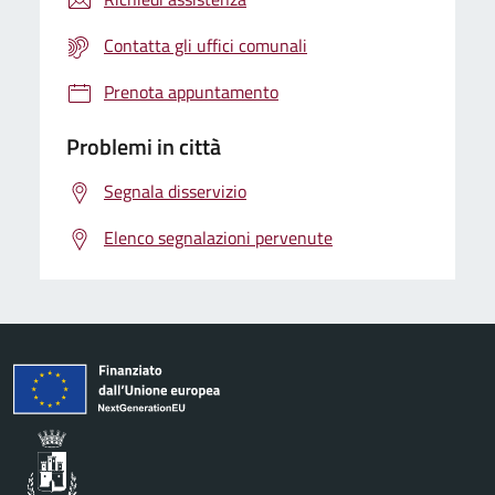
Contatta gli uffici comunali
Prenota appuntamento
Problemi in città
Segnala disservizio
Elenco segnalazioni pervenute