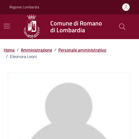
Vai ai contenuti
Vai al footer
Regione Lombardia
Comune di Romano
di Lombardia
Home
/
Amministrazione
/
Personale amministrativo
/
Eleonora Leoni