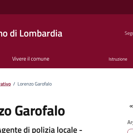
o di Lombardia
Segu
Vivere il comune
Istruzione
ativo
/
Lorenzo Garofalo
zo Garofalo
Ar
Agente di polizia locale -