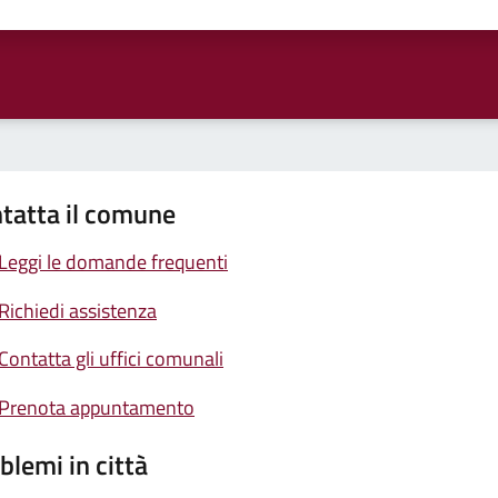
ta 1 stelle su 5
Valuta 2 stelle su 5
Valuta 3 stelle su 5
Valuta 4 stelle su 5
Valuta 5 stelle su 5
tatta il comune
Leggi le domande frequenti
Richiedi assistenza
Contatta gli uffici comunali
Prenota appuntamento
blemi in città