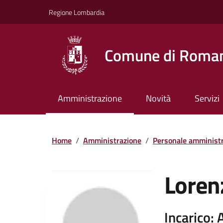
Vai ai contenuti
Vai al footer
Regione Lombardia
Comune di Roman
Amministrazione
Novità
Servizi
Home
/
Amministrazione
/
Personale amministr
Loren
Incarico: 