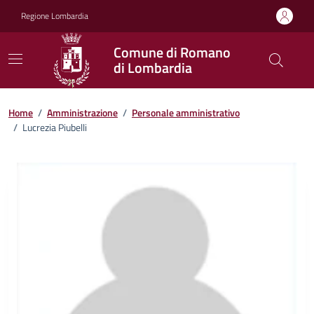
Vai ai contenuti
Vai al footer
Regione Lombardia
Comune di Romano
di Lombardia
Home
/
Amministrazione
/
Personale amministrativo
/
Lucrezia Piubelli