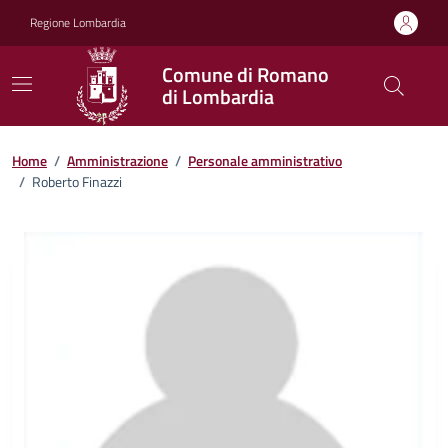
Vai ai contenuti
Vai al footer
Regione Lombardia
Comune di Romano
di Lombardia
Home
/
Amministrazione
/
Personale amministrativo
/
Roberto Finazzi