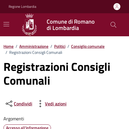
Vai ai contenuti
Vai al footer
Regione Lombardia
Comune di Romano
di Lombardia
Home
/
Amministrazione
/
Politici
/
Consiglio comunale
/
Registrazioni Consigli Comunali
Registrazioni Consigli
Comunali
Condividi
Vedi azioni
Argomenti
Accesso all'informazione