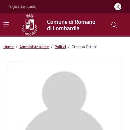
Vai ai contenuti
Vai al footer
Regione Lombardia
Comune di Romano
di Lombardia
Home
/
Amministrazione
/
Politici
/
Cristina Ottolini