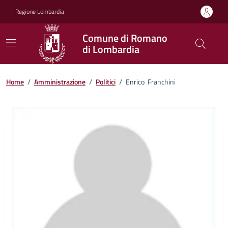
Vai ai contenuti
Vai al footer
Regione Lombardia
Comune di Romano
di Lombardia
Home
/
Amministrazione
/
Politici
/
Enrico Franchini