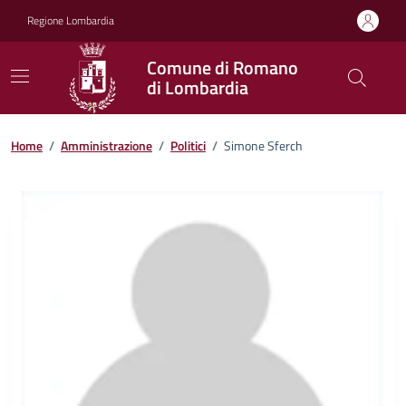
Vai ai contenuti
Vai al footer
Regione Lombardia
Comune di Romano
di Lombardia
Home
/
Amministrazione
/
Politici
/
Simone Sferch