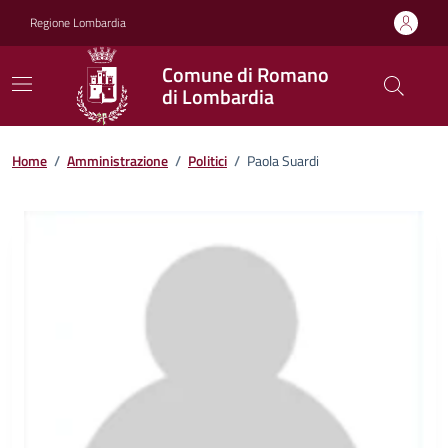
Vai ai contenuti
Vai al footer
Regione Lombardia
Comune di Romano
di Lombardia
Home
/
Amministrazione
/
Politici
/
Paola Suardi