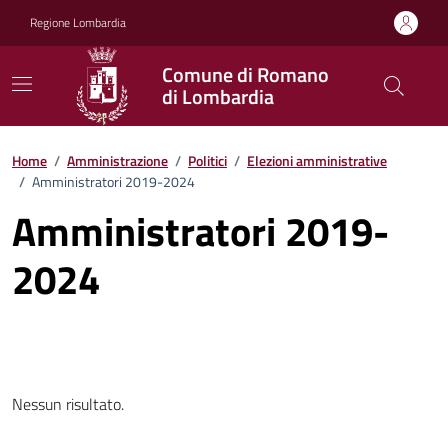
Vai ai contenuti
Vai al footer
Regione Lombardia
Comune di Romano
di Lombardia
Home
/
Amministrazione
/
Politici
/
Elezioni amministrative
/
Amministratori 2019-2024
Amministratori 2019-
2024
Nessun risultato.