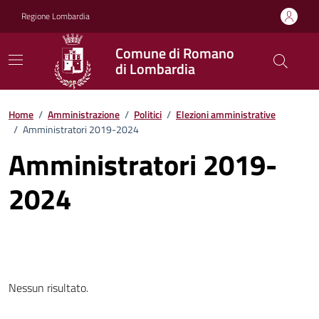
Vai ai contenuti
Vai al footer
Regione Lombardia
Comune di Romano
di Lombardia
Home
/
Amministrazione
/
Politici
/
Elezioni amministrative
/
Amministratori 2019-2024
Amministratori 2019-
2024
Nessun risultato.