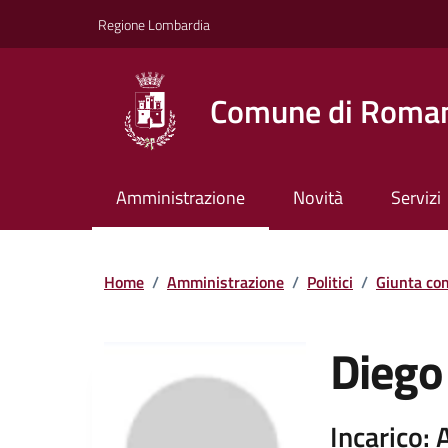
Vai ai contenuti
Vai al footer
Regione Lombardia
Comune di Roman
Amministrazione
Novità
Servizi
Home
/
Amministrazione
/
Politici
/
Giunta co
Diego 
Incarico: