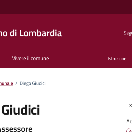
o di Lombardia
Segu
Vivere il comune
Istruzione
munale
/
Diego Giudici
Giudici
Ar
 Assessore
A