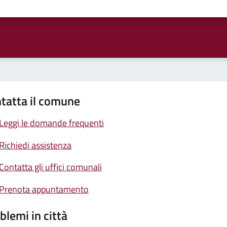
ta 1 stelle su 5
Valuta 2 stelle su 5
Valuta 3 stelle su 5
Valuta 4 stelle su 5
Valuta 5 stelle su 5
tatta il comune
Leggi le domande frequenti
Richiedi assistenza
Contatta gli uffici comunali
Prenota appuntamento
blemi in città