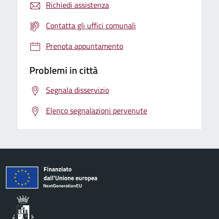
Richiedi assistenza
Contatta gli uffici comunali
Prenota appuntamento
Problemi in città
Segnala disservizio
Elenco segnalazioni pervenute