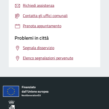
Richiedi assistenza
Contatta gli uffici comunali
Prenota appuntamento
Problemi in città
Segnala disservizio
Elenco segnalazioni pervenute