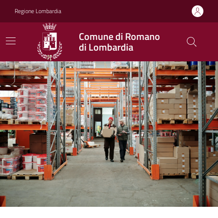
Vai ai contenuti
Vai al footer
Regione Lombardia
Comune di Romano
di Lombardia