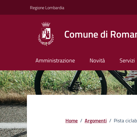
Vai ai contenuti
Vai al footer
Regione Lombardia
Comune di Roman
Amministrazione
Novità
Servizi
Home
/
Argomenti
/
Pista ciclab