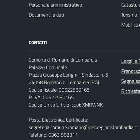
Personale amministrativo
Catasto e
Documenti e dati
Turismo
Mobilità 
CONTATTI
Comune di Romano di Lombardia
Leggi le
Palazzo Comunale
Prenota
Piazza Giuseppe Longhi - Sindaco, n. 5
Segnalazi
24058 Romano di Lombardia (BG)
Codice fiscale: 00622580165
Richiesta
P. IVA: 00622580165
Codice Unico Ufficio (cuu): XMRWNK
Posta Elettronica Certificata:
segreteria.comune.romano@pec.regione.lombardia.it
Telefono: 0363 982311