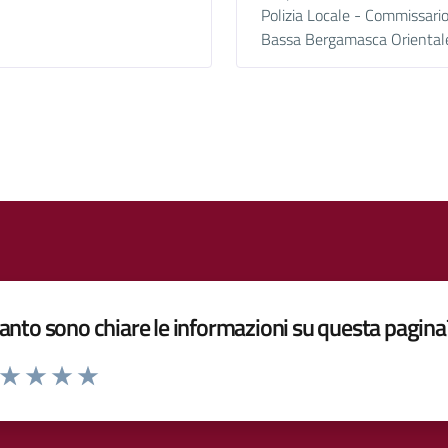
Polizia Locale - Commissari
Bassa Bergamasca Oriental
nto sono chiare le informazioni su questa pagina
a da 1 a 5 stelle la pagina
ta 1 stelle su 5
Valuta 2 stelle su 5
Valuta 3 stelle su 5
Valuta 4 stelle su 5
Valuta 5 stelle su 5