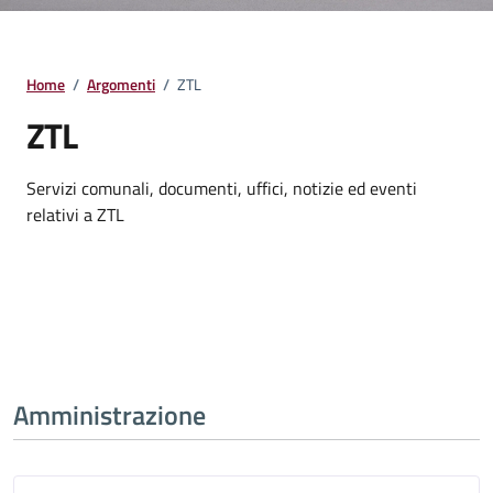
Home
/
Argomenti
/
ZTL
ZTL
Dettagli della notizia
Servizi comunali, documenti, uffici, notizie ed eventi
relativi a ZTL
Amministrazione