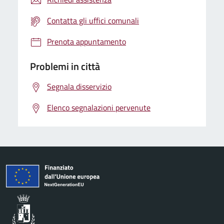
Contatta gli uffici comunali
Prenota appuntamento
Problemi in città
Segnala disservizio
Elenco segnalazioni pervenute