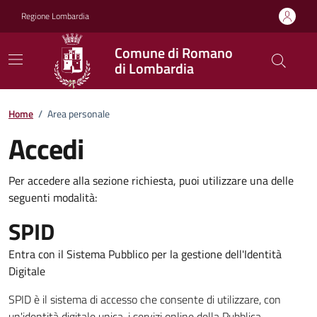
Vai ai contenuti
Vai al footer
Regione Lombardia
Comune di Romano
di Lombardia
Home
/
Area personale
Accedi
Per accedere alla sezione richiesta, puoi utilizzare una delle
seguenti modalità:
SPID
Entra con il Sistema Pubblico per la gestione dell'Identità
Digitale
SPID è il sistema di accesso che consente di utilizzare, con
un'identità digitale unica, i servizi online della Pubblica