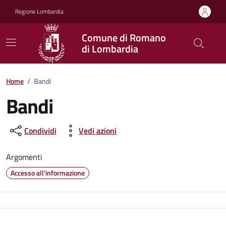
Vai ai contenuti
Vai al footer
Regione Lombardia
Comune di Romano
di Lombardia
Home
/
Bandi
Bandi
Condividi
Vedi azioni
Argomenti
Accesso all'informazione