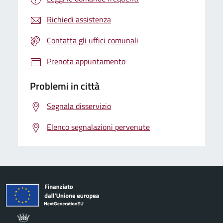
Richiedi assistenza
Contatta gli uffici comunali
Prenota appuntamento
Problemi in città
Segnala disservizio
Elenco segnalazioni pervenute