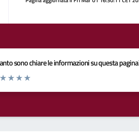
Pagina aggiornata il Fri Mar 01 16:30:11 CET 2
nto sono chiare le informazioni su questa pagina
a da 1 a 5 stelle la pagina
ta 1 stelle su 5
Valuta 2 stelle su 5
Valuta 3 stelle su 5
Valuta 4 stelle su 5
Valuta 5 stelle su 5