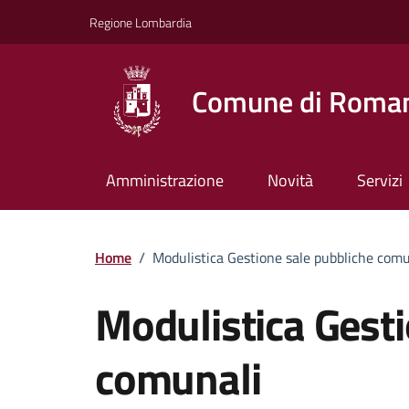
Vai ai contenuti
Vai al footer
Regione Lombardia
Comune di Roman
Amministrazione
Novità
Servizi
Home
/
Modulistica Gestione sale pubbliche comu
Modulistica Gesti
comunali