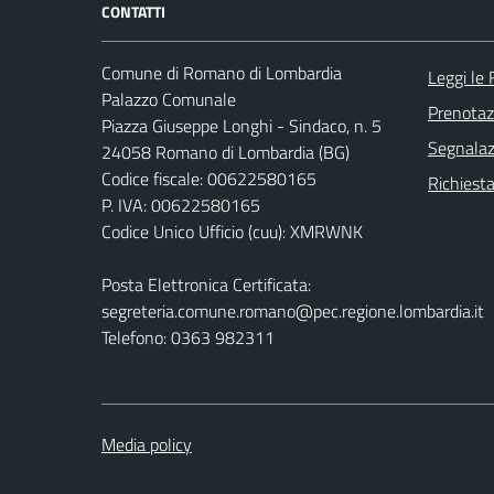
CONTATTI
Comune di Romano di Lombardia
Leggi le
Palazzo Comunale
Prenota
Piazza Giuseppe Longhi - Sindaco, n. 5
Segnalazi
24058 Romano di Lombardia (BG)
Codice fiscale: 00622580165
Richiesta
P. IVA: 00622580165
Codice Unico Ufficio (cuu): XMRWNK
Posta Elettronica Certificata:
segreteria.comune.romano@pec.regione.lombardia.it
Telefono: 0363 982311
Media policy