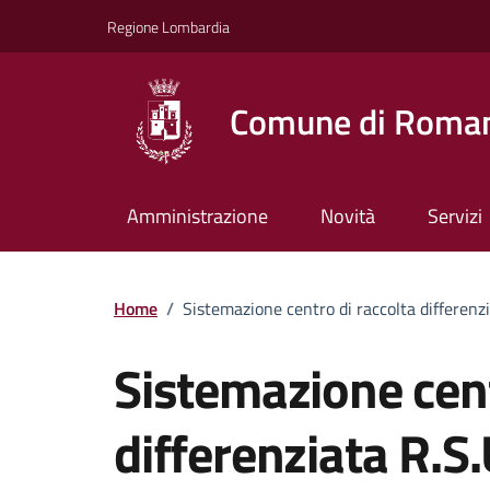
Vai ai contenuti
Vai al footer
Regione Lombardia
Comune di Roman
Amministrazione
Novità
Servizi
Home
/
Sistemazione centro di raccolta differenzi
Sistemazione cent
differenziata R.S.U