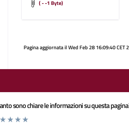
( - -1 Byte)
Pagina aggiornata il Wed Feb 28 16:09:40 CET 
nto sono chiare le informazioni su questa pagina
a da 1 a 5 stelle la pagina
ta 1 stelle su 5
Valuta 2 stelle su 5
Valuta 3 stelle su 5
Valuta 4 stelle su 5
Valuta 5 stelle su 5