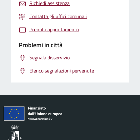
Richiedi assistenza
Contatta gli uffici comunali
Prenota appuntamento
Problemi in città
Segnala disservizio
Elenco segnalazioni pervenute