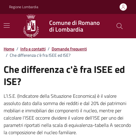
Vai ai contenuti
Vai al footer
Regione Lombardia
Comune di Romano
di Lombardia
Dettagli FAQ
Home
/
Info e contatti
/
Domande frequenti
/
Che differenza c'è fra ISEE ed ISE?
Che differenza c'è fra ISEE ed
ISE?
L’I.S.E. (Indicatore della Situazione Economica) è il valore
assoluto dato dalla somma dei redditi e dal 20% dei patrimoni
mobiliari e immobiliari dei componenti il nucleo, mentre per
calcolare l’ISEE occorre dividere il valore dell’ISE per uno dei
parametri riportati nella scala di equivalenza-tabella A secondo
la composizione del nucleo familiare.